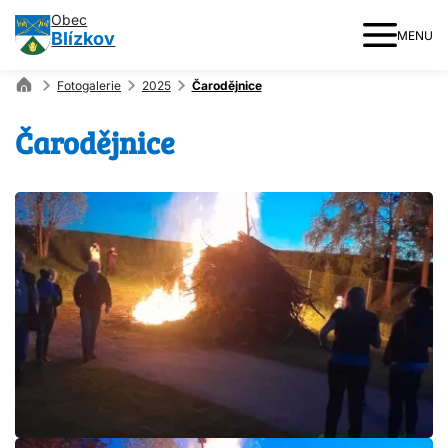
Obec
Blízkov
MENU
Fotogalerie
2025
Čarodějnice
Čarodějnice