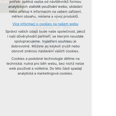
potřeb: zpětná vazba od návštěvníků formou
udržení kontextu stránek (session):
Znak a prapor obce
analytických statistik používání webu, ukládání
případná přihlášení, volby jazyka, apod.
nebo přístup k informacím na vašem zařízení,
Virtuální prohlídka obce
měření obsahu, reklama a vývoj produktů.
Volitelná cookies
Kroniky obce
Více informací o cookies na našem webu
analytická pro anonymizované vyhodnocení
Zastupitelé od 1990
návštěvnosti
Správci vašich údajů bude naše společnost, jakož
Osobnosti
marketingová cookies (Google, Seznam,
i naši důvěryhodní partneři, se kterými neustále
Facebook)
spolupracujeme. Vyjádření souhlasu je
Skokanský můstek
dobrovolné. Můžete jej kdykoli zrušit nebo
Více informací o cookies na našem webu
Organizace v obci
obnovit změnou nastavení vašich cookies.
Cookies a podobné technologie dělíme na
PŘIJMOUT VŠECHNY COOKIES
technická: nutná pro běh webu, bez nichž nelze
web používat a volitelná. Do této části spadají
ODMÍTNOUT VOLITELNÁ
analytická a marketingová cookies.