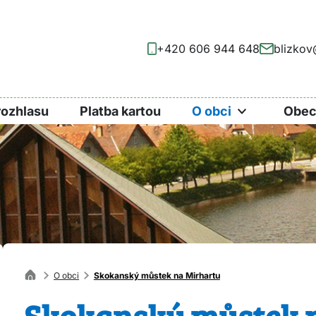
+420 606 944 648
blizkov
rozhlasu
Platba kartou
O obci
Obec
O obci
Skokanský můstek na Mirhartu
Skokanský můstek 