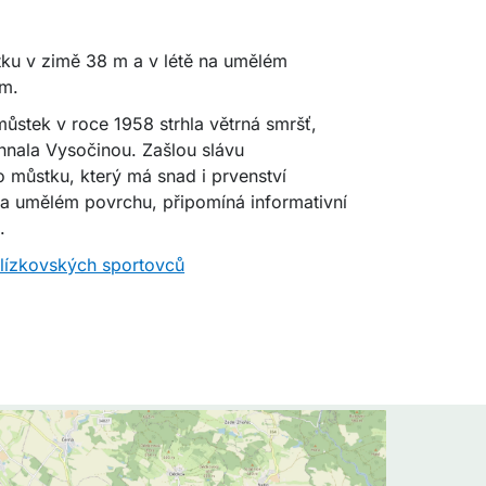
ku v zimě 38 m a v létě na umělém
 m.
ůstek v roce 1958 strhla větrná smršť,
hnala Vysočinou. Zašlou slávu
 můstku, který má snad i prvenství
na umělém povrchu, připomíná informativní
.
blízkovských sportovců