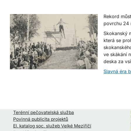
Rekord můst
povrchu 24
Skokanský m
která se pro
skokanského
ve skákání 
deska za vsí
Slavná éra 
Terénní pečovatelská služba
Povinná publicita projektů
El. katalog soc. služeb Velké Meziříčí