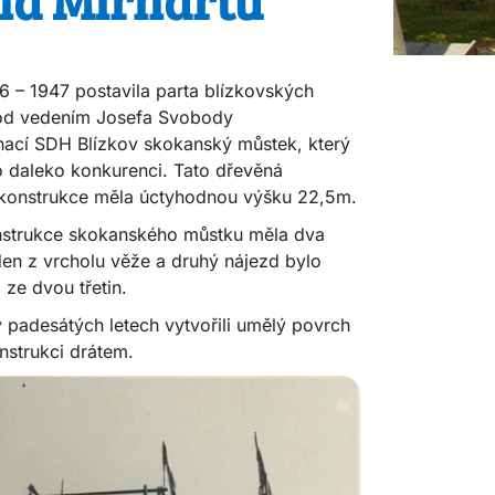
6 – 1947 postavila parta blízkovských
od vedením Josefa Svobody
nací SDH Blízkov skokanský můstek, který
o daleko konkurenci. Tato dřevěná
 konstrukce měla úctyhodnou výšku 22,5m.
strukce skokanského můstku měla dva
den z vrcholu věže a druhý nájezd bylo
 ze dvou třetin.
v padesátých letech vytvořili umělý povrch
nstrukci drátem.