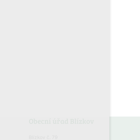
Obecní úřad Blízkov
Blízkov č. 79