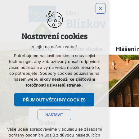
Obec
Blízkov
Nastavení cookies
Vítejte na našem webu!
Aktuality
Úřední deska
Hlášení 
Potřebujeme nastavit cookies a související
technologie, aby zobrazovaný obsah odpovídal
vašim potřebám a vy na webu nalezli přesně to,
co potřebujete. Soubory cookies používané na
našem webu
nikdy neslouží ke zjišťování
totožnosti uživatelů stránek
.
PŘIJMOUT VŠECHNY COOKIES
NASTAVIT
O obci
Technická cookies
Vaše údaje zpracováváme v souladu se zásadami
ochrany osobních údajů z důvodu následujících
Základní informace o obci
nutná pro provozování webu