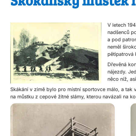
V letech 194
nadšenců p
a pod patro
neměl širok
pětipatrová
Dřevěná kon
nájezdy. Je
něco níž, asi
Skákání v zimě bylo pro místní sportovce málo, a tak 
na můstku z cepové žitné slámy, kterou navázali na ko