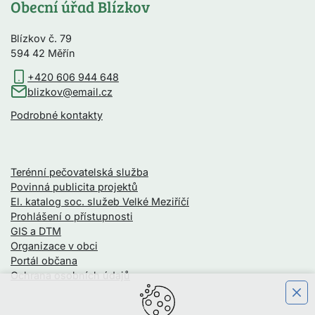
Obecní úřad Blízkov
Blízkov č. 79
594 42 Měřín
+420 606 944 648
blizkov@email.cz
Podrobné kontakty
Terénní pečovatelská služba
Povinná publicita projektů
El. katalog soc. služeb Velké Meziříčí
Prohlášení o přístupnosti
GIS a DTM
Organizace v obci
Portál občana
Ochrana osobních údajů