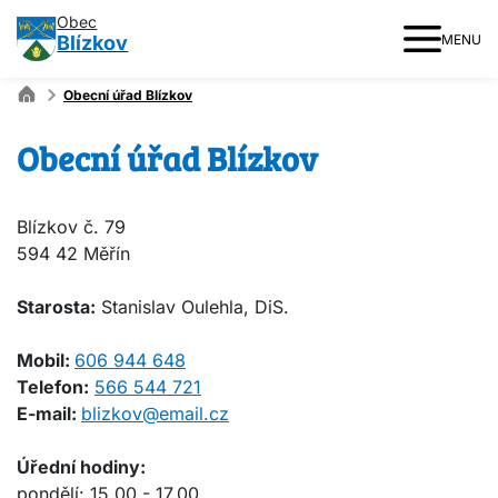
Obec
Blízkov
MENU
Obecní úřad Blízkov
Obecní úřad Blízkov
Blízkov č. 79
594 42 Měřín
Starosta:
Stanislav Oulehla, DiS.
Mobil:
606 944 648
Telefon:
566 544 721
E-mail:
blizkov@email.cz
Úřední hodiny:
pondělí: 15.00 - 17.00